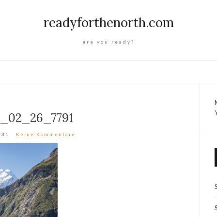
readyforthenorth.com
are you ready?
8_02_26_7791
-31
Keine Kommentare