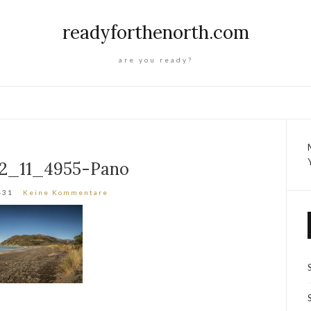
readyforthenorth.com
are you ready?
2_11_4955-Pano
-31
Keine Kommentare