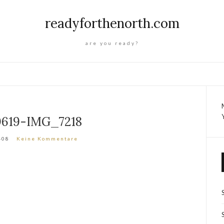
readyforthenorth.com
are you ready?
0619-IMG_7218
-08
Keine Kommentare