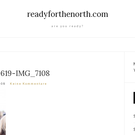
readyforthenorth.com
are you ready?
0619-IMG_7108
-08
Keine Kommentare